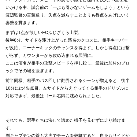
いかける中、試合前の「一歩も引かないゲームをしよう」という
渡辺監督の言葉通り、失点を減らすことよりも得点をあげにいく
姿勢を貫きます。
まずは1点が欲しいFCふじざくら山梨。
後半8分、サイドを駆け上がった濱名のクロスに、相手キーパー
が反応。コーナーキックのチャンスを得ます。しかし得点には繋
がらず、カウンターから攻め込まれる展開に。
ここは濱名が相手の攻撃スピードを押し殺し、最後は加村のブロ
ックでその場を凌ぎます。
前半同様、相手のパス回しに翻弄されるシーンが増えると、後半
10分には4失点目。左サイドからえぐってくる相手のドリブルに
対応できず、最後はゴール右隅に沈められました。
それでも、選手たちは決して諦めた様子を見せずに走り続けま
す。
副キャプテンの菅も大声でチームを鼓舞すると、自身もサイドか