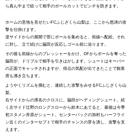
ら真ん中まで絞って相手のボールカットでピンチを防ぎます。
ホームの意地を見せたいFCふじざくら山梨は、ここから怒涛の攻
撃を仕掛けます。
逆サイドからの展開で菅にボールを集めると、前線へ配給。それ
に対し、立て続けに脇田が反応しゴール前に迫ります。
その後も前線からのプレッシャーをかけ、DFからボールを奪った
脇田が、ドリブルで相手を引きはがします。シュートはキーパー
の正面でキャッチされますが、得点の気配が出てきたことで観客
席も沸き立ちます。
ようやくリズムを掴むと、連続した攻撃をみせるFCふじざくら山
梨。
右サイドからの濱名のクロスに、脇田がヘディングシュート。続
く左サイド辻野のロングスローから鈴木にあてると、最後は今季
初スタメン井原がシュート。センターバックの加村もハーフライ
ン近くのインターセプトで相手のチャンスの芽を潰し、攻撃を支
えます。