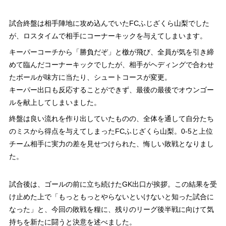
試合終盤は相手陣地に攻め込んでいたFCふじざくら山梨でした
が、ロスタイムで相手にコーナーキックを与えてしまいます。
キーパーコーチから「勝負だぞ」と檄が飛び、全員が気を引き締
めて臨んだコーナーキックでしたが、相手がヘディングで合わせ
たボールが味方に当たり、シュートコースが変更。
キーパー出口も反応することができず、最後の最後でオウンゴー
ルを献上してしまいました。
終盤は良い流れを作り出していたものの、全体を通して自分たち
のミスから得点を与えてしまったFCふじざくら山梨。0-5と上位
チーム相手に実力の差を見せつけられた、悔しい敗戦となりまし
た。
試合後は、ゴールの前に立ち続けたGK出口が挨拶。この結果を受
け止めた上で「もっともっとやらないといけないと知った試合に
なった」と、今回の敗戦を糧に、残りのリーグ後半戦に向けて気
持ちを新たに闘うと決意を述べました。