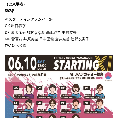
（ご来場者）
587名
≪スターティングメンバー≫
GK 出口春奈
DF 濱名花子 加村ななみ 高山紗希 中村友香
MF 菅百花 井原美波 田中里穂 金井奈苗 辻野友実子
FW 鈴木和遥