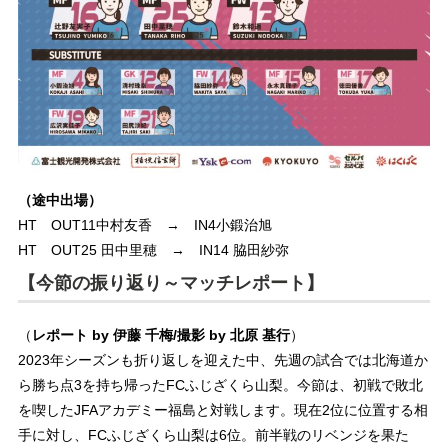
（途中出場）
HT OUT11中村友香 → IN4小鍛治旭
HT OUT25 田中里穂 → IN14 脇田紗弥
【今節の振り返り～マッチレポート】
（
レポート by 伊藤 千梅/撮影 by 北原 基行
）
2023年シーズンも折り返しを迎えた中、先週の試合では北海道か
ら勝ち点3を持ち帰ったFCふじざくら山梨。今節は、初戦で敗北
を喫したJFAアカデミー福島と対戦します。現在2位に位置する相
手に対し、FCふじざくら山梨は6位。前半戦のリベンジを果た