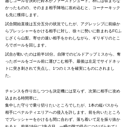
越しゴールを決めた鈴木がファーストシュート。枠には収まらな
かったものの、そのまま相手陣地に攻め込むと、コーナーキック
も先に獲得します。
試合開始直後は五分五分の状況でしたが、アグレッシブに前線か
らプレッシャーをかける相手に対し、徐々に勢いに飲まれるFCふ
じざくら山梨。寄せの速い相手をかわしながら、ギリギリのとこ
ろでボールを回します。
試合が動いたのは前半10分。自陣でのビルドアップミスから、奪
ったボールをゴール前に運びこむ相手。最後は左足でサイドネッ
トに突き刺されて失点し、1つのミスを確実にものにされまし
た。
チャンスを作り出しつつも決定機には至らず、次第に相手に攻め
込まれる時間帯に。
集中した守りで乗り切りたいところでしたが、1本の縦パスから
相手にペナルティエリアへの侵入を許します。前を向いたところ
でプレッシャーをかけるも間に合わず、落ち着いて足を振り抜か
れると、前半18分に2失点目。一瞬の隙で得点につなげられてし