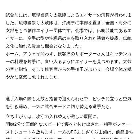
試合前には、琉球國祭り太鼓隊によるエイサーの演舞が行われま
した。琉球國祭り太鼓隊は、沖縄県に本部を置き、全国・海外に
支部をもつ創作エイサー団体です。会場では、伝統芸能であるエ
イサーに、空手の型や沖縄県の曲を取り入れた演舞を披露。伝統
文化に触れる貴重な機会となりました。
ホーム、アウェイ問わず、観客席のサポーターさんはキッチンカ
ーの料理を片手に、食い入るようにエイサーを見つめます。太鼓
の音と指笛、そして観客席からの手拍子が加わり、会場全体が穏
やかな空気に包まれました。
選手入場の際も太鼓と指笛で迎えられた中、ピッチに立つと空気
を引き締め、一気に試合モードに切り替える選手たち。
立ち上がりは、攻守の入れ替えが激しい展開に。
開始2分で圧倒的なスピードで裏へと抜け出され、相手がファー
ストシュートを放ちます。一方のFCふじざくら山梨は、前節勝ち