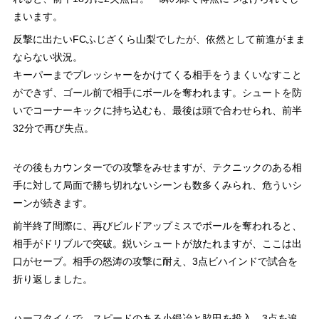
まいます。
反撃に出たいFCふじざくら山梨でしたが、依然として前進がまま
ならない状況。
キーパーまでプレッシャーをかけてくる相手をうまくいなすこと
ができず、ゴール前で相手にボールを奪われます。シュートを防
いでコーナーキックに持ち込むも、最後は頭で合わせられ、前半
32分で再び失点。
その後もカウンターでの攻撃をみせますが、テクニックのある相
手に対して局面で勝ち切れないシーンも数多くみられ、危ういシ
ーンが続きます。
前半終了間際に、再びビルドアップミスでボールを奪われると、
相手がドリブルで突破。鋭いシュートが放たれますが、ここは出
口がセーブ。相手の怒涛の攻撃に耐え、3点ビハインドで試合を
折り返しました。
ハーフタイムで、スピードのある小鍛冶と脇田を投入。3点を追