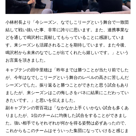
小林村長より「今シーズン、なでしこリーグという舞台で一致団
結して戦い抜いた事、非常に誇りに思います。また、連携事業な
どを通して鳴沢村に貢献してもらっていることに感謝していま
す。来シーズンも活躍されることを期待しています。また今後、
鳴沢村から未来のなでしこが出てくれたら嬉しいです。」という
お言葉を頂きました。
キャプテンの田中里穂は「昨年までは勝つことが当たり前でした
が、今年はなでしこリーグという舞台のレベルの高さに苦しんだ
シーズンでした。振り返ると勝つことができたと思う試合もあり
ましたが、来シーズンはこの悔しさをバネに結果にこだわってい
きたいです。」と思いを伝えました。
副キャプテンの菅百花は「なかなか上手くいかない試合も多くあ
りましたが、1位のチームに均衡した試合をすることができまし
た。強い相手でもそれぞれが何かを得る姿勢は必ずあったので、
これからもこのチームはそういった集団になっていけると感じま