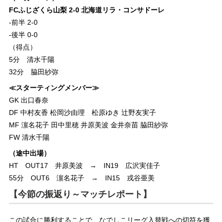
FCふじざくら山梨 2-0 北海道リラ・コンサドーレ
‐前半 2-0
‐後半 0-0
（得点）
5分 清水千陽
32分 脇田紗弥
≪スターティングメンバー≫
GK 出口春奈
DF 中村友香 松岡沙由理 松原ゆき 辻野友実子
MF 濵名花子 田中里穂 井原美波 金井奈苗 脇田紗弥
FW 清水千陽
（途中出場）
HT OUT17 井原美波 → IN19 広沢実佳子
55分 OUT6 濵名花子 → IN15 戎谷亜美
【今節の振返り～マッチレポート】
この試合に勝利することで、なでしこリーグ入替戦への切符を獲