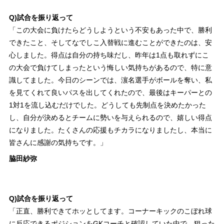
Q)試合を振り返って
「この大会に負けたらどうしようという不安もあった中で、勝利
できたこと、そしてなでしこ入替戦に進むことができたのは、安
心しました。得点は自分の持ち味だし、昨年は1点も取れずにこ
の大会で負けてしまったという悔しい気持ちがあるので、特に意
識してました。今日のシーンでは、濵名選手がボールを奪い、私
を見てくれて良いパスを出してくれたので、最後はキーパーとの
1対1を流し込むだけでした。どうしても先制点を決めたかった
し、自分が決めるとチームに勢いを与えられるので、嬉しい得点
になりました。たくさんの応援もチカラになりましたし、本当に
皆さんに感謝の気持ちです。」
脇田紗弥
Q)試合を振り返って
「正直、勝利できてホッとしてます。コーナーキックのこぼれ球
に反応できるポジションをGKコーチと確認していた中で、狙った