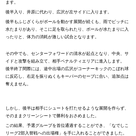
ます。
後半入り、井原に代わり、広沢が左サイドに入ります。
後半もふじざくらがボールを動かす展開が続くも、雨でピッチに
水たまりがあり、そこに足を取られたり、ボールが水たまりに入
ったりと、体力の消耗が激しい試合となります。
その中でも、センターフォワードの清水が起点となり、中央、サ
イドと攻撃を組み立て、相手ペナルティエリアに進入します。
後半終了間際には、途中出場の広沢がコーナーキックのこぼれ球
に反応し、右足を振りぬくもキーパーのセーブに合い、追加点は
奪えません。
しかし、後半は相手にシュートを打たせるような展開を作らず、
そのままクリーンシートで勝利をおさめました。
この結果、予選グループを首位通過することができ、「なでしこ
リーグ2部入替戦への出場権」を手に入れることができました。