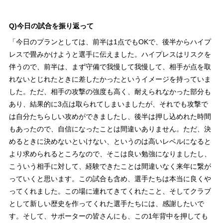
Q)今日の試合を振り返って
「今日のプランとしては、前半は1点でもOKで、後半からハイプ
レスで畳みかけようと選手に伝えました。ハイプレスはリスクを
伴うので、前半は、まず守備で我慢して我慢して、相手が点を取
れないとじれたときに差したかったというイメージを持っていま
した。ただ、相手の攻撃の強度も高く、耐えられなかった部分も
あり、結果的に3点は取られてしまいましたが、それでも攻撃で
は自分たちらしい攻めができましたし、後半は押し込めれた時間
もあったので、自信になったことは間違いありません。ただ、決
めるときに決めないといけない、というのは高いレベルになると
より求められるところなので、そこは良い勉強になりましたし、
こういう相手に対して、経験できたことは間違いなく来年に繋が
っていくと思います。この試合も含め、選手たちは本当に良くや
ってくれました。この場に連れてきてくれたこと、そしてクラブ
として新しい歴史を作ってくれた選手たちには、感謝したいで
す。そして、サポーターの皆さんにも、この1年背中を押しても