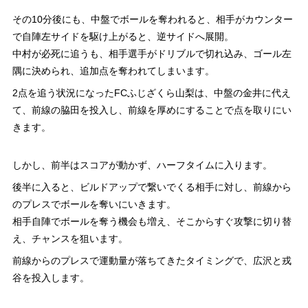
その10分後にも、中盤でボールを奪われると、相手がカウンター
で自陣左サイドを駆け上がると、逆サイドへ展開。
中村が必死に追うも、相手選手がドリブルで切れ込み、ゴール左
隅に決められ、追加点を奪われてしまいます。
2点を追う状況になったFCふじざくら山梨は、中盤の金井に代え
て、前線の脇田を投入し、前線を厚めにすることで点を取りにい
きます。
しかし、前半はスコアが動かず、ハーフタイムに入ります。
後半に入ると、ビルドアップで繋いでくる相手に対し、前線から
のプレスでボールを奪いにいきます。
相手自陣でボールを奪う機会も増え、そこからすぐ攻撃に切り替
え、チャンスを狙います。
前線からのプレスで運動量が落ちてきたタイミングで、広沢と戎
谷を投入します。