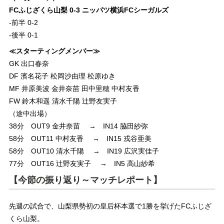
FCふじざくら山梨 0‐3 ニッパツ横浜FCシーガルズ
-前半 0-2
-後半 0-1
≪スターティングメンバー≫
GK 出口春奈
DF 濱名花子 松岡沙由理 松原ゆき
MF 井原美波 金井奈苗 田中里穂 中村友香
FW 鈴木和遥 清水千陽 辻野友実子
（途中出場）
38分 OUT9 金井奈苗 → IN14 脇田紗弥
58分 OUT11 中村友香 → IN15 戎谷亜美
58分 OUT10 清水千陽 → IN19 広沢実佳子
77分 OUT16 辻野友実子 → IN5 高山紗希
【今節の振り返り～マッチレポート】
先週の試合で、山梨県勢初の皇后杯本選で1勝を挙げたFCふじざ
くら山梨。