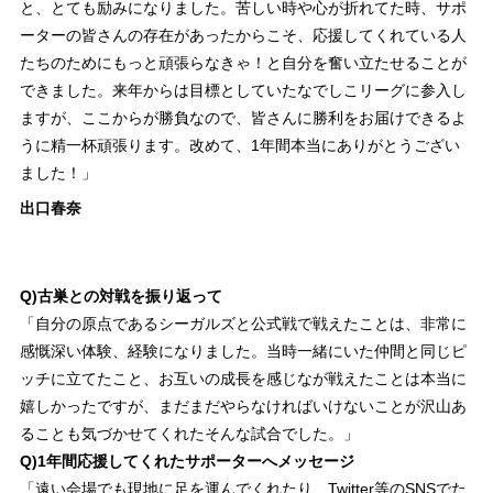
と、とても励みになりました。苦しい時や心が折れてた時、サポ
ーターの皆さんの存在があったからこそ、応援してくれている人
たちのためにもっと頑張らなきゃ！と自分を奮い立たせることが
できました。来年からは目標としていたなでしこリーグに参入し
ますが、ここからが勝負なので、皆さんに勝利をお届けできるよ
うに精一杯頑張ります。改めて、1年間本当にありがとうござい
ました！」
出口春奈
Q)古巣との対戦を振り返って
「自分の原点であるシーガルズと公式戦で戦えたことは、非常に
感慨深い体験、経験になりました。当時一緒にいた仲間と同じピ
ッチに立てたこと、お互いの成長を感じなが戦えたことは本当に
嬉しかったですが、まだまだやらなければいけないことが沢山あ
ることも気づかせてくれたそんな試合でした。」
Q)1年間応援してくれたサポーターへメッセージ
「遠い会場でも現地に足を運んでくれたり、Twitter等のSNSでた