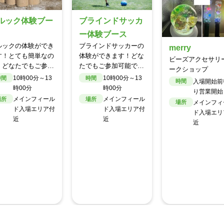
ラインドサッカ
手相観すーさ
体験ブース
手相＆数秘術をMI
ラインドサッカーの
merry
た鑑定。
験ができます！どな
ビーズアクセサリーワ
入場開始前
時間
でもご参加可能で
ークショップ
り営業開始
。
10時00分～13
時間
入場開始前後よ
時間
メインフィ
場所
時00分
り営業開始
ド入場・再
メインフィール
場所
メインフィール
エリア付近
場所
ド入場エリア付
ド入場エリア付
近
近