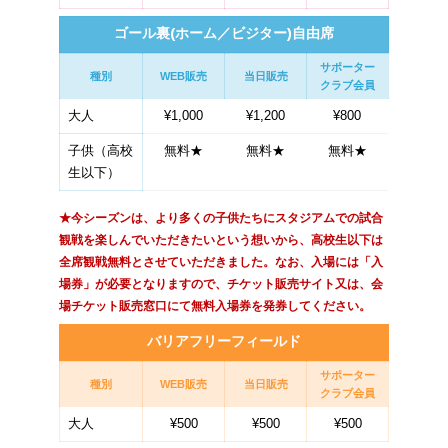
ゴール裏(ホーム／ビジター)自由席
サポーター
種別
WEB販売
当日販売
クラブ会員
大人
¥1,000
¥1,200
¥800
子供（高校
無料★
無料★
無料★
生以下）
★今シーズンは、より多くの子供たちにスタジアムでの試合
観戦を楽しんでいただきたいという想いから、高校生以下は
全席観戦無料とさせていただきました。なお、入場には「入
場券」が必要となりますので、チケット販売サイト又は、会
場チケット販売窓口にて無料入場券を発券してください。
バリアフリーフィールド
サポーター
種別
WEB販売
当日販売
クラブ会員
大人
¥500
¥500
¥500