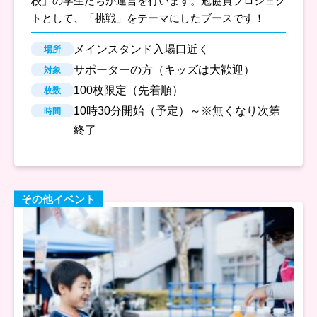
校」の学生たちが運営を行います。冠協賛プロジェク
トとして、「挑戦」をテーマにしたブースです！
メインスタンド入場口近く
場所
サポーターの方（キッズは大歓迎）
対象
100枚限定（先着順）
枚数
10時30分開始（予定）～※無くなり次第
時間
終了
その他イベント