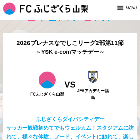
MENU
E
VENT
D
AY
2026プレナスなでしこリーグ2部第11節
～YSK e-comマッチデー～
VS
JFAアカデミー福
FCふじざくら山梨
島
ふじざくらダイバシティデー
サッカー観戦初めてでもウェルカム！スタジアムに訪
れて、様々な体験、フード、イベントに触れて、楽し