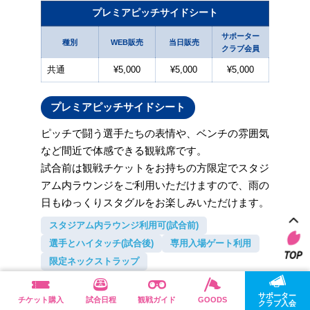
プレミアピッチサイドシート
サポーター
種別
WEB販売
当日販売
クラブ会員
共通
¥5,000
¥5,000
¥5,000
プレミアピッチサイドシート
ピッチで闘う選手たちの表情や、ベンチの雰囲気
など間近で体感できる観戦席です。
試合前は観戦チケットをお持ちの方限定でスタジ
アム内ラウンジをご利用いただけますので、雨の
日もゆっくりスタグルをお楽しみいただけます。
スタジアム内ラウンジ利用可(試合前)
選手とハイタッチ(試合後)
専用入場ゲート利用
限定ネックストラップ
★1試合限定10名
サポーター
チケット購入
試合日程
観戦ガイド
GOODS
【注意事項】
クラブ入会