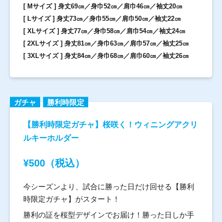
[ Mサイズ ] 身丈69㎝／身巾52㎝／肩巾46㎝／袖丈20㎝
[ Lサイズ ] 身丈73㎝／身巾55㎝／肩巾50㎝／袖丈22㎝
[ XLサイズ ] 身丈77㎝／身巾58㎝／肩巾54㎝／袖丈24㎝
[ 2XLサイズ ] 身丈81㎝／身巾63㎝／肩巾57㎝／袖丈25㎝
[ 3XLサイズ ] 身丈84㎝／身巾68㎝／肩巾60㎝／袖丈26㎝
ガチャ
勝利時限定
【勝利時限定ガチャ】桜咲く！ウィニングアクリ
ルキーホルダー
¥500（税込）
今シーズンより、試合に勝った日だけ回せる【勝利
時限定ガチャ】がスタート！
勝利の証を桜型デザインでお届け！勝った日しか手