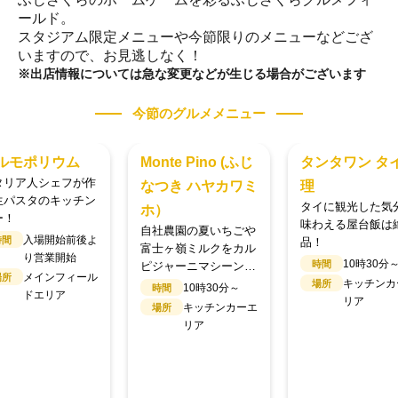
ールド。
スタジアム限定メニューや今節限りのメニューなどござ
いますので、お見逃しなく！​
※出店情報については急な変更などが生じる場合がございます​
今節のグルメメニュー
nte Pino (ふじ
タンタワン タイ料
Pepupキッチ
つき ハヤカワミ
理
（コラボ商品
タイに観光した気分が
）
い）
味わえる屋台飯は絶
社農園の夏いちごや
米粉で作るピザと
品！
士ヶ嶺ミルクをカル
人気のピザ屋！
10時30分～
時間
ジャーニマシーンで
入場開始前
時間
...
キッチンカーエ
場所
10時30分～
り営業開始
時間
リア
キッチンカーエ
キッチンカ
場所
場所
リア
リア