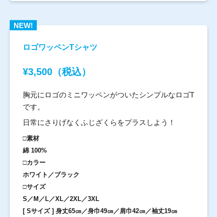
NEW!
ロゴワッペンTシャツ
¥3,500（税込）
胸元にロゴのミニワッペンがついたシンプルなロゴT
です。
日常にさりげなくふじざくらをプラスしよう！
□素材
綿 100%
□カラー
ホワイト／ブラック
□サイズ
S／M／L／XL／2XL／3XL
[ Sサイズ ] 身丈65㎝／身巾49㎝／肩巾42㎝／袖丈19㎝