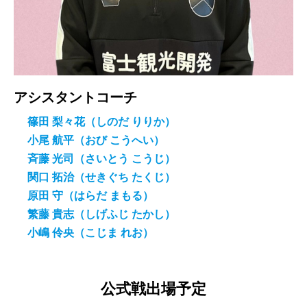
アシスタントコーチ
篠田 梨々花（しのだ りりか）
小尾 航平（おび こうへい）
斉藤 光司（さいとう こうじ）
関口 拓治（せきぐち たくじ）
原田 守（はらだ まもる）
繁藤 貴志（しげふじ たかし）
小嶋 伶央（こじま れお）
公式戦出場予定