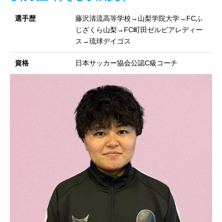
選手歴
藤沢清流高等学校→山梨学院大学→FCふ
じざくら山梨→FC町田ゼルビアレディー
ス→琉球デイゴス
資格
日本サッカー協会公認C級コーチ