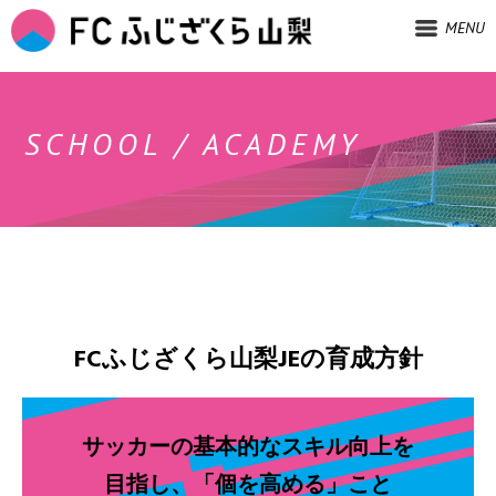
MENU
SCHOOL / ACADEMY
FCふじざくら山梨JEの育成方針
サッカーの基本的なスキル向上を
目指し、「個を高める」こと