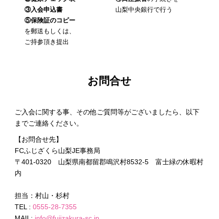
③入会申込書
山梨中央銀行で行う
⑤保険証のコピー
を郵送もしくは、
ご持参頂き提出
お問合せ
ご入会に関する事、その他ご質問等がございましたら、以下
までご連絡ください。
【お問合せ先】
FCふじざくら山梨JE事務局
〒401-0320 山梨県南都留郡鳴沢村8532-5 富士緑の休暇村
内
担当：村山・杉村
TEL :
0555-28-7355
MAIL:
info@fujizakura-sc.jp