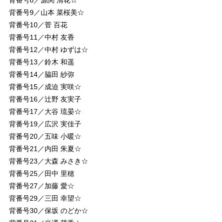
背番号9／山本 菜桜美☆
背番号10／菅 百花
背番号11／中村 友香
背番号12／中村 ゆずは☆
背番号13／鈴木 和遥
背番号14／脇田 紗弥
背番号15／成迫 実咲☆
背番号16／辻野 友実子
背番号17／大谷 琉晏☆
背番号19／広沢 実佳子
背番号20／五味 小暖☆
背番号21／内田 朱夏☆
背番号23／大森 みさき☆
背番号25／田中 里穂
背番号27／加藤 愛☆
背番号29／三田 幸望☆
背番号30／保坂 のどか☆