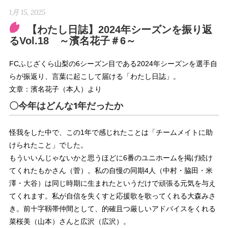
1月 15, 2025
【わたし日誌】2024年シーズンを振り返
るVol.18 ～濱名花子＃6～
FCふじざくら山梨の6シーズン目である2024年シーズンを選手自
らが振返り、言葉に起こして届ける「わたし日誌」。
文章：濱名花子（本人）より
〇今年はどんな1年だったか
怪我をした中で、この1年で感じれたことは「チームメイトに助
けられたこと」でした。
もういいんじゃないかと思うほどに6番のユニホームを掲げ続け
てくれたもかさん（菅）。私の自慢の同期4人（中村・脇田・米
澤・大谷）は同じ時期に生まれたというだけで頑張る元気を与え
てくれます。私が自信を失くすと応援歌を歌ってくれる大森みさ
き。前十字靱帯仲間として、的確且つ厳しいアドバイスをくれる
菜桜美（山本）さんと広沢（広沢）。