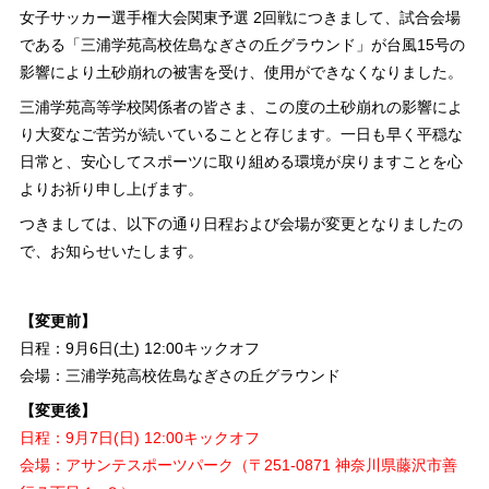
女子サッカー選手権大会関東予選 2回戦につきまして、試合会場
である「三浦学苑高校佐島なぎさの丘グラウンド」が台風15号の
影響により土砂崩れの被害を受け、使用ができなくなりました。
三浦学苑高等学校関係者の皆さま、この度の土砂崩れの影響によ
り大変なご苦労が続いていることと存じます。一日も早く平穏な
日常と、安心してスポーツに取り組める環境が戻りますことを心
よりお祈り申し上げます。
つきましては、以下の通り日程および会場が変更となりましたの
で、お知らせいたします。
【変更前】
日程：9月6日(土) 12:00キックオフ
会場：三浦学苑高校佐島なぎさの丘グラウンド
【
変更後】
日程：9月7日(日) 12:00キックオフ
会場：アサンテスポーツパーク（〒251-0871 神奈川県藤沢市善