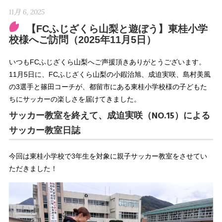
11月 6, 2025
【FCふじざくら山梨と遊ぼう】東桂小学
校様へご訪問（2025年11月5日）
いつもFCふじざくら山梨へご声援頂きありがとうございます。
11月5日に、FCふじざくら山梨の小鍜治旭、成迫実咲、島村美風
の3選手と篠田コーチが、都留市にある東桂小学校様の子どもた
ちにサッカーの楽しさを届けてきました。
サッカー教室を終えて、成迫実咲（NO.15）による
サッカー教室日誌
今回は東桂小学校で3年生を対象に親子サッカー教室をさせてい
ただきました！