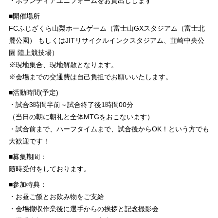
・ボランティアユニフォームをお貸出しします
■開催場所
FCふじざくら山梨ホームゲーム（富士山GXスタジアム（富士北
麓公園） もしくはJITリサイクルインクスタジアム、韮崎中央公
園 陸上競技場）
※現地集合、現地解散となります。
※会場までの交通費は自己負担でお願いいたします。
■活動時間(予定)
・試合3時間半前～試合終了後1時間00分
（当日の朝に朝礼と全体MTGをおこないます）
・試合前まで、ハーフタイムまで、試合後からOK！という方でも
大歓迎です！
■募集期間：
随時受付をしております。
■参加特典：
・お昼ご飯とお飲み物をご支給
・会場撤収作業後に選手からの挨拶と記念撮影会