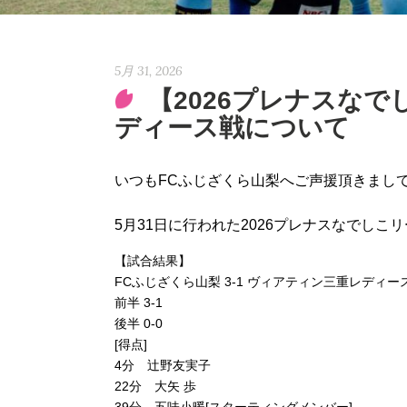
5月 31, 2026
【2026プレナスなで
ディース戦について
いつもFCふじざくら山梨へご声援頂きまし
5月31日に行われた2026プレナスなでしこリ
【試合結果】
FCふじざくら山梨 3-1 ヴィアティン三重レディー
前半 3-1
後半 0-0
[得点]
4分 辻野友実子
22分 大矢 歩