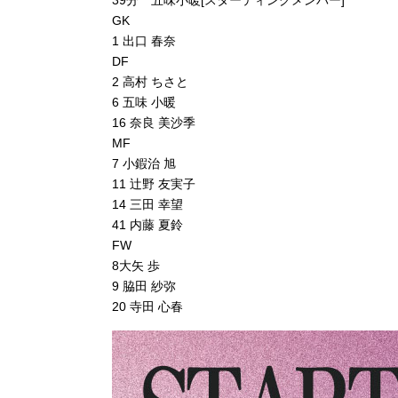
39分 五味小暖[スターティングメンバー]
GK
1 出口 春奈
DF
2 高村 ちさと
6 五味 小暖
16 奈良 美沙季
MF
7 小鍜治 旭
11 辻野 友実子
14 三田 幸望
41 内藤 夏鈴
FW
8大矢 歩
9 脇田 紗弥
20 寺田 心春