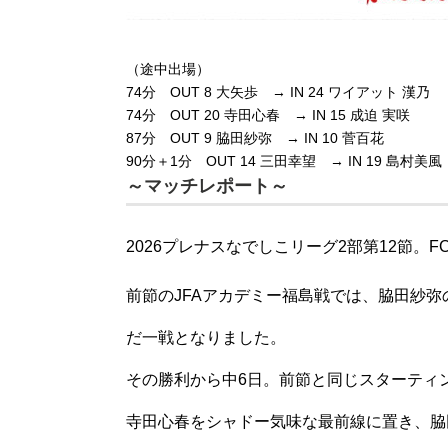
（途中出場）
74分 OUT 8 大矢歩 → IN 24 ワイアット 漢乃
74分 OUT 20 寺田心春 → IN 15 成迫 実咲
87分 OUT 9 脇田紗弥 → IN 10 菅百花
90分＋1分 OUT 14 三田幸望 → IN 19 島村美風
～マッチレポート～
2026プレナスなでしこリーグ2部第12節。
F
前節のJFAアカデミー福島戦では、脇田紗弥
だ一戦となりました。
その勝利から中6日。
前節と同じスターティ
寺田心春をシャドー気味な最前線に置き、脇