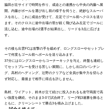
脇田が左サイドで時間を作り、成迫との連携から中央の内藤へ展
開。内藤がボールを運び出し前の様子を伺うと、絶妙なスルーパ
スを出し、これに成迫が受けて、左足でゴール前へクロスを送り
ます。そのクロスに途中出場の菅が鋭く飛び込み左足でゴールに
流し込む。途中出場の2選手が結果出し、リードを3点に広げま
す。
その後も出雲FCは攻撃の手を緩めず、ロングスローやセットプレ
ーで何度もゴール前へボールを送り込みます。
37分にはロングスローからコーナーキックを与え、終盤も連続し
てセットプレーを受ける苦しい展開に。しかし出口のパンチン
グ、高村のヘディング、辻野のクリアなど全員が集中力を切らさ
ず対応し、最後まで相手に得点を許しません。
島村、ワイアット、鈴木が立て続けに投入されるも攻守両面で高
い強度を継続。そのまま3-0で試合終了。リーグ戦3連勝を飾ると
ともに、クリーンシートで勝点3を積み上げました。