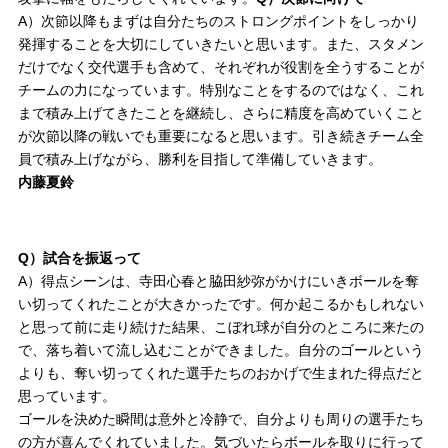
A）次節以降もまずは自分たちのストロングポイントをしっかり
発揮することを大切にしていきたいと思います。また、スタメン
だけでなく交代選手も含めて、それぞれが役割を全うすることが
チームの力になっています。特別なことをするのではなく、これ
まで積み上げてきたことを継続し、さらに精度を高めていくこと
が次節以降の戦いでも重要になると思います。引き続きチーム全
員で積み上げながら、勝利を目指して準備していきます。
内藤夏鈴
Q）試合を振返って
A）得点シーンは、寺田心春と脇田紗弥がかけにいきボールを奪
い切ってくれたことが大きかったです。何か起こるかもしれない
と思って前に走り続けた結果、こぼれ球が自分のところに来たの
で、落ち着いて流し込むことができました。自分のゴールという
よりも、奪い切ってくれた選手たちのおかげで生まれた得点だと
思っています。
ゴールを決めた瞬間は意外と冷静で、自分よりも周りの選手たち
の方が喜んでくれていました。気づいたらボールを取りに行って