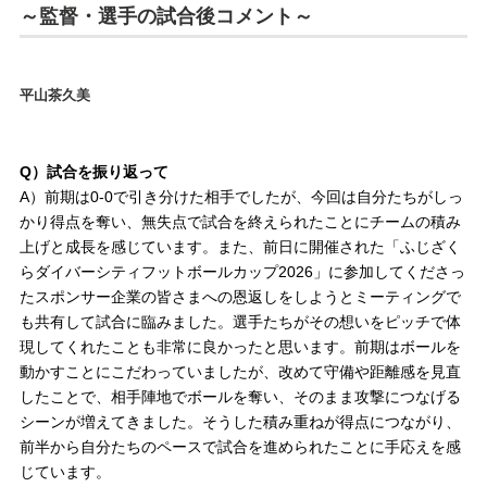
～監督・選手の試合後コメント～
平山茶久美
Q）試合を振り返って
A）前期は0-0で引き分けた相手でしたが、今回は自分たちがしっ
かり得点を奪い、無失点で試合を終えられたことにチームの積み
上げと成長を感じています。また、前日に開催された「ふじざく
らダイバーシティフットボールカップ2026」に参加してくださっ
たスポンサー企業の皆さまへの恩返しをしようとミーティングで
も共有して試合に臨みました。選手たちがその想いをピッチで体
現してくれたことも非常に良かったと思います。前期はボールを
動かすことにこだわっていましたが、改めて守備や距離感を見直
したことで、相手陣地でボールを奪い、そのまま攻撃につなげる
シーンが増えてきました。そうした積み重ねが得点につながり、
前半から自分たちのペースで試合を進められたことに手応えを感
じています。