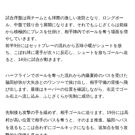
試合序盤は両チームとも球際の激しい攻防となり、ロングボー
ル、中盤で競り合う展開になります。それでもふじざくらは前線
から積極的にプレスを仕掛け、相手陣内でボールを奪う場面を増
やしていきます。
前半9分にはセットプレーの流れから五味小暖がシュートを放
ち、こぼれ球に選手が次々に反応し、シュートを放ちゴールへ迫
ると、14分に試合が動きます。
ハーフラインでボールを奪った流れから内藤夏鈴のパスを受けた
脇田紗弥が大矢歩とのワンツーで抜け出し、相手守備の背後へ飛
び出します。最後はキーパーの位置を確認しながら、右足でゴー
ル右上へ流し込み、ふじざくらが先制に成功します。
先制後も攻撃の手を緩めず、相手ゴールに迫ります。19分には高
村が高い位置で相手のパスを奪うと、そのまま推進。脇田へパス
を送るもここは合わずにゴールキックになるも、追加点を狙う攻