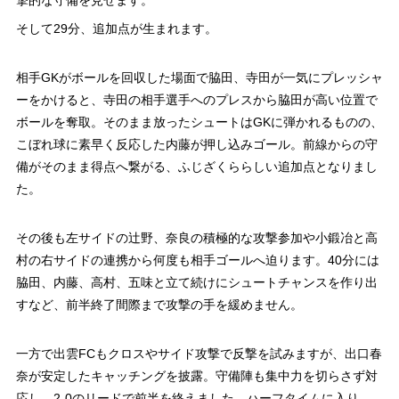
撃的な守備を見せます。
そして29分、追加点が生まれます。
相手GKがボールを回収した場面で脇田、寺田が一気にプレッシャ
ーをかけると、寺田の相手選手へのプレスから脇田が高い位置で
ボールを奪取。そのまま放ったシュートはGKに弾かれるものの、
こぼれ球に素早く反応した内藤が押し込みゴール。前線からの守
備がそのまま得点へ繋がる、ふじざくららしい追加点となりまし
た。
その後も左サイドの辻野、奈良の積極的な攻撃参加や小鍛冶と高
村の右サイドの連携から何度も相手ゴールへ迫ります。40分には
脇田、内藤、高村、五味と立て続けにシュートチャンスを作り出
すなど、前半終了間際まで攻撃の手を緩めません。
一方で出雲FCもクロスやサイド攻撃で反撃を試みますが、出口春
奈が安定したキャッチングを披露。守備陣も集中力を切らさず対
応し、2-0のリードで前半を終えました。ハーフタイムに入り、