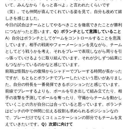
いて、みんなから「もっと喜べよ」と言われたくらいです
（笑）。でも仲間が喜んでくれている姿を見て、自分も改めて嬉
しさを感じました。
今日の試合はチームとしてやるべきことを徹底できたことが勝利
につながったと思います。
Q）ボランチとして意識していること
A）自分はボランチとしてゲームをコントロールすることを意識
しています。相手の戦術やフォーメーションを見ながら、チーム
としてどう戦うかを考え、それをプレーで表現しながら周りを引
っ張っていけるように取り組んでいます。それが少しずつ結果に
もつながっているのかなと感じています。
前期は怪我からの復帰からシャドーでプレーする時間が長かった
ですが、もともとボランチでプレーしたいという思いがありまし
た。自分の特長を一番発揮できるポジションだと感じています。
前線でプレーするよりも、ボールを引き出して組み立てたり、相
手の攻撃を予測してボールを奪ったり、守備からチームを動かし
ていくことの方が自分には合っていると思っています。ボランチ
はピッチの中で仲間に伝える役割も求められるポジションなの
で、プレーだけでなくコミュニケーションの部分でもチームを支
えていきたいです。
Q）次節に向けて