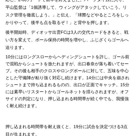
平山監督は「1個誘導して、ウィングがアタックしていこう。リ
スク管理を徹底しよう。」と伝え、「球際などやるところをしっ
かりやって、後半も点を取るぞ！」と背中を押します。
後半開始時、ディオッサ出雲FCは3人の交代カードをきると、戦
い方を変えて、ボール保持の時間を増やし、ふじざくらゴールへ
迫ります。
10分にはロングスローからヘディングシュートを許し、ゴール前
で混戦からシュートを放たれますが、出口春奈が落ち着いてセー
ブ。その後も相手のクロスやロングボールに対して、五味を中心
とした守備陣が粘り強く対応し続けます。14分には中央を崩され
シュートまで持ち込まれるものの、出口が正面でキャッチ。15分
には素早いリスタートからゴールネットを揺らされますが、オフ
サイドの判定になり、押し込まれる時間帯が続く中でも、我慢強
く耐え続けます。
押し込まれる時間帯を耐え抜くと、19分に試合を決定づける3点
目が生まれます。