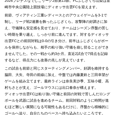
2026プレナスなでしこリーグ2部第13節。FCふじざくら山梨は韮
崎市中央公園陸上競技場にディオッサ出雲FCを迎えます。
前節、ヴィアティン三重レディースとのアウェイゲームを3-1で
制し、リーグ戦2連勝を飾ったふじざくら。攻撃陣の好調さに加
え、守備陣も安定感を見せており、チームはシーズン序盤の苦し
い時期を乗り越え、しっかり前に進んでます。対するディオッサ
出雲FCとの前回対戦は0-0の引き分け。前半はふじざくらがボー
ルを保持しながらも、相手の粘り強い守備を崩し切ることができ
ませんでした。その一戦から約3か月。直近2試合で7得点を記録
するなど、得点力にも改善の兆しが見えています。
この試合も前節と同じスターティングメンバー。好調を維持する
脇田、大矢、寺田の前線に加え、中盤では内藤夏鈴と三田幸望が
ゲームを組み立てます。最終ラインは奈良美沙季、五味小暖、高
村ちさとが支え、ゴールマウスには出口春奈が構えます。
ディオッサ出雲FCは粘り強い守備と前回の対戦で苦しんだロング
ボールを武器に試合を進めるチーム。前回対戦のように時間が進
むほど難しい展開になる可能性もあるだけに、序盤から積極的に
ゴールへ迫り、自分たちのペースへ持ち込みたいところです。