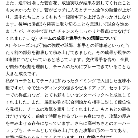
また、途中出場した菅百花、成迫実咲が結果を残してくれたこと
も大きかったです。菅がピッチに入るとチーム全体の熱量が上が
り、選手たちにとってももう一段階ギアを上げるきっかけになり
ます。後半は勝点3を確実に取り切ることを意識して試合を進め
ましたが、その中で訪れたチャンスをしっかりと得点につなげて
くれました。
Q）チームの成長と選手たちの活躍について
A）今シーズンは守備の強度や球際、相手との距離感といった当
たり前の部分を徹底して積み上げてきました。その成果が現在の
3連勝につながっていると感じています。交代選手を含め、全員
が自分の役割を理解し、チームのためにプレーできていることも
大きな成長です。
私がコーチとしてチームに加わったタイミングで入団した五味小
暖ですが、今ではヘディングの強さやビルドアップ、セットプレ
ーでの得点力など、とても頼もしいセンターバックへと成長して
くれました。また、脇田紗弥が試合開始から相手に対して優位性
を発揮し、チームの攻撃を牽引してくれました。もともとの裏抜
けだけでなく、前線で時間を作るプレーも身につき、攻撃の厚み
を生み出せる存在になっています。さらに高村ちさとのオーバー
ラップも、チームとして積み上げてきた攻撃の形の一つであり、
攻撃に幅をもたらしてくれています。
Q）次節に向けて