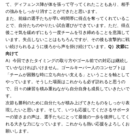
て、ディフェンス陣が体を張って守ってくれたこともあり、相手
の強みをしっかり消すことができたと思います。
また、前線の選手たちが早い時間帯に得点を奪ってくれているこ
とで、自分たちのやりたい試合運びができています。ただ、得点
後こそ気を緩めずにもう一度チームを引き締めることを意識して
います。失点しないことはもちろんですが、その後も攻撃的に戦
い続けられるように後ろから声を掛け続けています。
Q）次節に
向けて
A）今回できたタイミングの取り方やゴール前での対応は継続し
ていかなければいけません。ゴールキーパー人のコンセプトは
「チームが困難な時に立ち向かい支える」ということを軸として
やっています。そうした場面はこれからも必ず訪れると思うの
で、日々の練習を積み重ねながら自分自身も成長していきたいで
す。
次節も勝利のために自分たちが積み上げてきたものをしっかり表
現したいと思います。そして、いつも応援してくださるサポータ
ーの皆さまの声は、選手たちにとって最後の一歩を後押ししてく
れる大きな力になっています。これからも熱い応援をよろしくお
願いします。