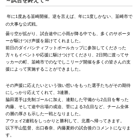
～試合を終えて～
年に1度ある韮崎開催。逆を言えば、年に1度しかない、韮崎市で
の大事な公式戦。
曇り空が拡がり、試合途中に小雨が降る中でも、多くのサポータ
ーが駆けつけ声援を届けてくれました。
前日のダイバシティフットボールカップに参加してくださった
方々もイベントや応援に駆けつけてくださり、2日間に渡ってサ
ッカーの町、韮崎市でのなでしこリーグ開催を多くの皆さんの支
援によって実施することができました。
その声援に応えたいという強い想いをもった選手たちがその期待
にしっかり応えてくれて、3連勝。
脇田選手は先制ゴールに加え、連動した守備から2点目を奪った
内藤、そして途中出場の成迫、菅による3点目など、チーム全体
の層の厚さも示した一戦となりました。
アウェイ2連戦をしっかりと勝利して、北麓へ帰ってきます。
以下平山監督、出口春奈、内藤夏鈴の試合後のコメントになりま
す。