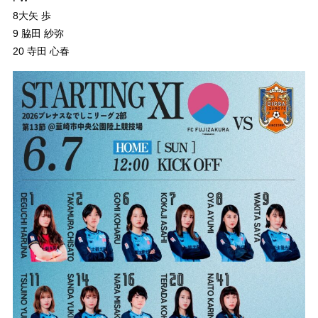
8大矢 歩
9 脇田 紗弥
20 寺田 心春