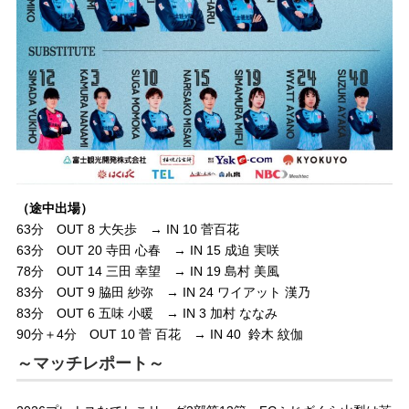
（途中出場）
63分 OUT 8 大矢歩 → IN 10 菅百花
63分 OUT 20 寺田 心春 → IN 15 成迫 実咲
78分 OUT 14 三田 幸望 → IN 19 島村 美風
83分 OUT 9 脇田 紗弥 → IN 24 ワイアット 漢乃
83分 OUT 6 五味 小暖 → IN 3 加村 ななみ
90分＋4分 OUT 10 菅 百花 → IN 40 鈴木 紋伽
～マッチレポート～