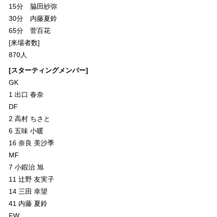
15分 脇田紗弥
30分 内藤夏鈴
65分 菅百花
[来場者数]
870人
[スターティングメンバー]
GK
1 出口 春奈
DF
2 高村 ちさと
6 五味 小暖
16 奈良 美沙季
MF
7 小鍜治 旭
11 辻野 友実子
14 三田 幸望
41 内藤 夏鈴
FW