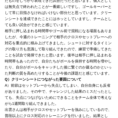
たものをしっかり表現できた試合だったと思います。個人として
は無失点で終われたことが一番嬉しいですし、ゴールキーパーと
して常に目指さなければいけない部分だと思っています。クリー
ンシートを達成できたことにはホッとしていますし、チームとし
ても良い試合ができたと感じています。
相手に押し込まれる時間帯やゴール前で混戦になる場面もありま
したが、今週のトレーニングで相手のクロスやセットプレーへの
対応を重点的に積み上げてきました。シュートに対するタイミン
グの取り方も意識して取り組んできたので、練習で準備してきた
ことを試合で発揮できたと思います。後半は相手に押し込まれる
時間帯もあったので、自分たちがボールを保持する時間を増やし
たり、自分がボールをキャッチした後に繋ぐのか蹴るのかといっ
た判断の質を高めたりすることが今後の課題だと感じています。
Q）クリーンシートにつながった要因について
A）前節はセットプレーから失点してしまい、自分自身にも反省
がありました。その中で、チャレンジした結果のミスだったとし
ても、失点につなげないためにできることをチーム全体で考えな
がら1週間取り組んできました。
出雲さんは相手がクロスやセットプレーを強みにしているので、
普段以上にクロス対応のトレーニングを行いました。結果とし