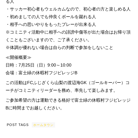
る人
・サッカー初心者もウェルカムなので、初心者の方と楽しめる人
・初めましての人でも仲良くボールを蹴れる人
・相手への思いやりをもったプレーが出来る人
※コミニティ活動中に相手への誹謗中傷等が出た場合はお帰り頂
くこともございますので、ご了承ください。
※体調が優れない場合は自らの判断で参加をしないこと
≪開催概要≫
日時：7月25日（日）9:00～10:00
会場：富士緑の休暇村フジビレッジB
この活動はFCふじざくら山梨の渡辺海GK（ゴールキーパー）コ
ーチがコミニティリーダーを務め、率先して楽しみます。
ご参加希望の方は運動できる格好で富士緑の休暇村フジビレッジ
Bに時間までお越しください。
POST TAGS
ホームタウン