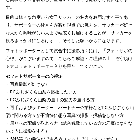
す。
目的は様々な角度から女子サッカーの魅力をお届けする事であ
り、サポーターの皆さんが観た視点での魅力を、サッカーが好き
な人から興味がない人まで幅広くお届けすることが、サッカーを
観るきっかけになるはず！、そうした願いからになります。
フォトサポーターとして試合中に撮影頂くには、「フォトサポの
心得」がございますので、こちらご確認・ご理解の上、遵守頂け
る方はフォトサポーター入りを果たしてください。
≪フォトサポーターの心得≫
・写真撮影が好きな方
・FCふじざくら山梨を応援したい方
・FCふじざくら山梨の選手の魅力を届ける方
・選手およびサポーター、パートナー企業様などFCふじざくら山
梨に関わる方々が不愉快に想う写真の撮影・投稿をしない方
・周りへの配慮が取れる方（試合観戦している方の邪魔にならな
いように撮影をする）
・SNS等での発信ができる方（マストではございません）