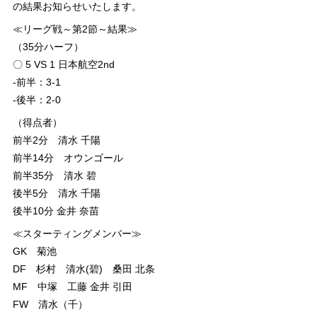
の結果お知らせいたします。
≪リーグ戦～第2節～結果≫
（35分ハーフ）
〇 5 VS 1 日本航空2nd
-前半：3-1
-後半：2-0
（得点者）
前半2分 清水 千陽
前半14分 オウンゴール
前半35分 清水 碧
後半5分 清水 千陽
後半10分 金井 奈苗
≪スターティングメンバー≫
GK 菊池
DF 杉村 清水(碧) 桑田 北条
MF 中塚 工藤 金井 引田
FW 清水（千）