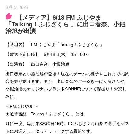
6月 17, 2026
【メディア】6/18 FM ふじやま
「Talking！ふじざくら 」に出口春奈、小鍜
治旭が出演
【番組名】 FM ふじやま「Talking！ふじざくら 」
【放送予定日時】 6月18日(木) 15：00～
【出演者】 出口春奈、小鍜治旭
出口春奈と小鍜治旭が登場！現在のチームの様子やこれまでの試
合を振り返ります。また、出口春奈のごーるきーぱん屋さんや、
小鍜治旭のオリジナルブランドSONNEについて深掘り！お楽し
みに。
＜FMふじやま ＞
★通常番組「Talking！ふじざくら 」とは
月に一度、毎月第3木曜日15時、FCふじざくら山梨の選手をゲス
トにお迎えし、ゆっくりトークする番組です。