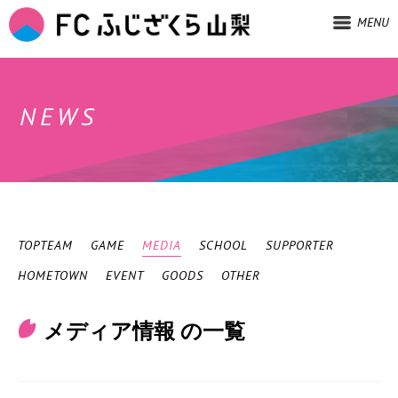
MENU
NEWS
TOPTEAM
GAME
MEDIA
SCHOOL
SUPPORTER
HOMETOWN
EVENT
GOODS
OTHER
メディア情報 の一覧