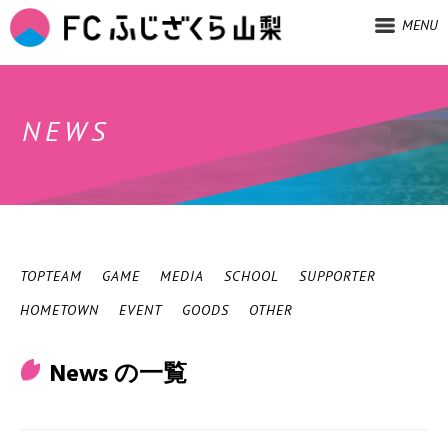
MENU
NEWS
TOPTEAM
GAME
MEDIA
SCHOOL
SUPPORTER
HOMETOWN
EVENT
GOODS
OTHER
News の一覧