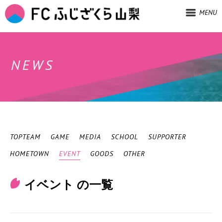
MENU
NEWS
TOPTEAM
GAME
MEDIA
SCHOOL
SUPPORTER
HOMETOWN
EVENT
GOODS
OTHER
イベント の一覧