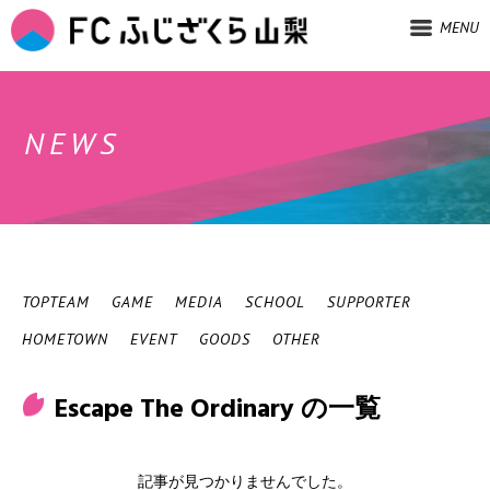
MENU
NEWS
TOPTEAM
GAME
MEDIA
SCHOOL
SUPPORTER
HOMETOWN
EVENT
GOODS
OTHER
Escape The Ordinary の一覧
記事が見つかりませんでした。