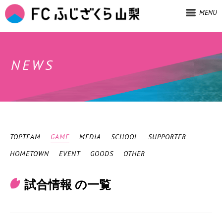
MENU
NEWS
TOPTEAM
GAME
MEDIA
SCHOOL
SUPPORTER
HOMETOWN
EVENT
GOODS
OTHER
試合情報 の一覧