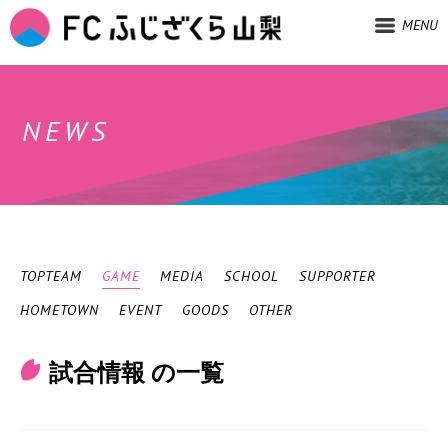
MENU
NEWS
TOPTEAM
GAME
MEDIA
SCHOOL
SUPPORTER
HOMETOWN
EVENT
GOODS
OTHER
試合情報 の一覧