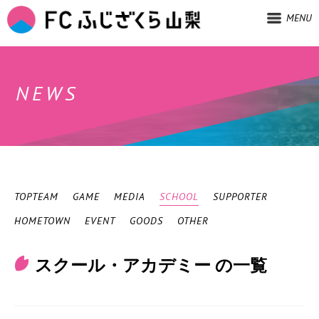
MENU
NEWS
TOPTEAM
GAME
MEDIA
SCHOOL
SUPPORTER
HOMETOWN
EVENT
GOODS
OTHER
スクール・アカデミー の一覧