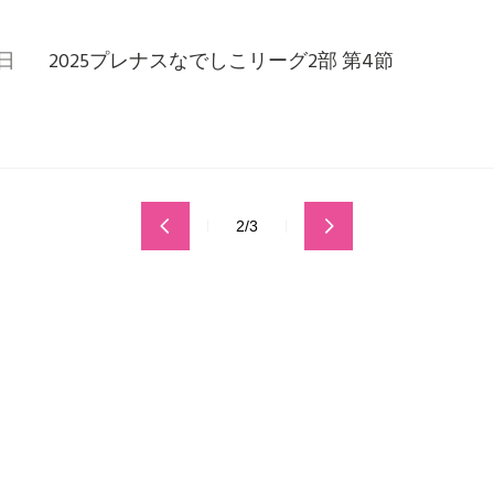
1日
2025プレナスなでしこリーグ2部 第4節
2/3