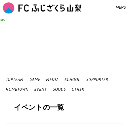
MENU
NEWS
TOPTEAM
GAME
MEDIA
SCHOOL
SUPPORTER
HOMETOWN
EVENT
GOODS
OTHER
イベントの一覧