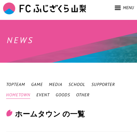
MENU
NEWS
TOPTEAM
GAME
MEDIA
SCHOOL
SUPPORTER
HOMETOWN
EVENT
GOODS
OTHER
ホームタウン の一覧